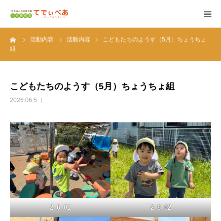
ーム
活動内容
活動内容
こどもたちのようす（5月）ちょうちょ
HOME
組
施設情報
こどもたちのようす（5月）ちょうちょ組
活動内容
2026.06.5
採用情報
アクセス
園内紹介動画
2_6_01
2_6_02
園見学申し込み