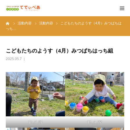
ーム
活動内容
活動内容
こどもたちのようす（4月）みつばちは
HOME
っち…
施設情報
こどもたちのようす（4月）みつばちはっち組
活動内容
2025.05.7
採用情報
アクセス
園内紹介動画
1h_4_01
1h_4_02
園見学申し込み